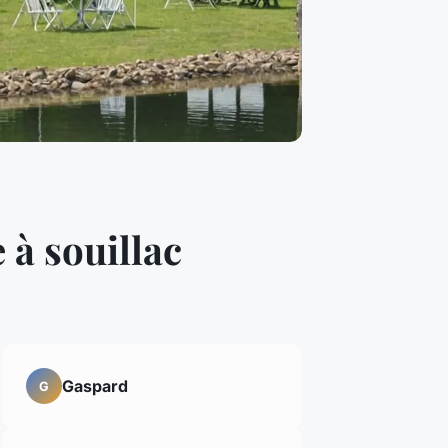
 à souillac
Gaspard
G