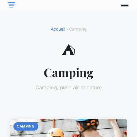
Accueil
› Camping
⛺
Camping
Camping, plein air et nature
CAMPING