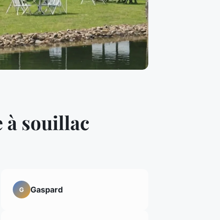
 à souillac
Gaspard
G